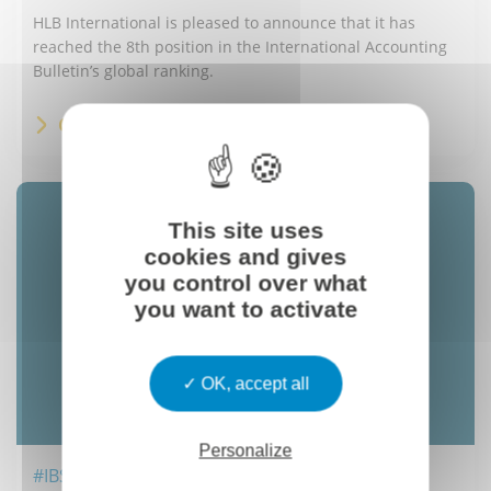
HLB International is pleased to announce that it has
reached the 8th position in the International Accounting
Bulletin’s global ranking.
ÇA M'INTÉRESSE
This site uses
cookies and gives
you control over what
you want to activate
OK, accept all
Personalize
#IBS