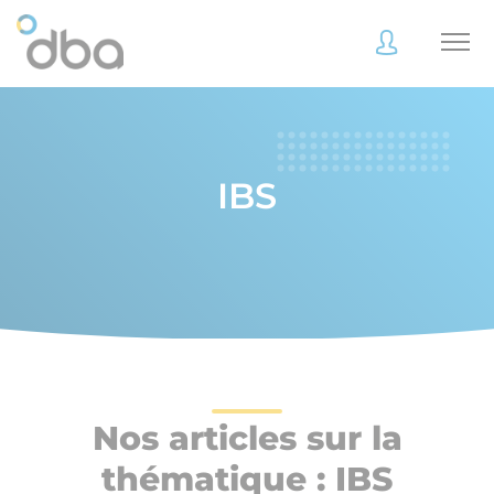
Accès
Accès
client
client
IBS
Accès
Accès
client
client
Accès collaborateur
Accès collaborateur
Nos articles sur la
thématique : IBS