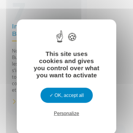
7
International
Business Services
Notre équipe International
This site uses
Business Services accompagne
cookies and gives
les groupes internationaux
you control over what
s’implantant en France dans
you want to activate
toutes leurs obligations locales
comptables, fiscales, sociales
et juridiques.
OK, accept all
EN SAVOIR PLUS
Personalize