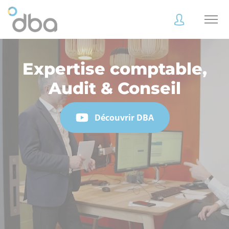
Expertise comptable,
Accès
Accès
Audit & Conseil
client
client
Découvrir DBA
Accès
Accès
client
client
Accès collaborateur
Accès collaborateur