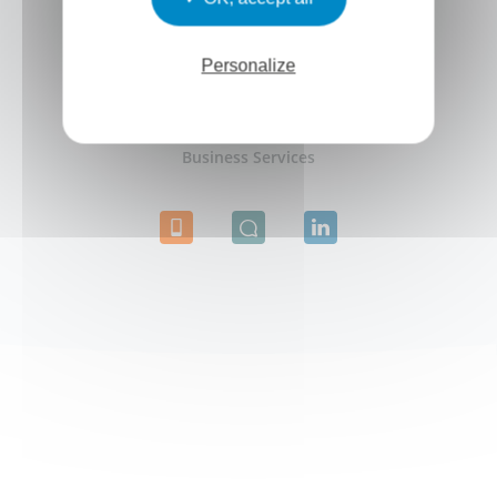
Personalize
Agnieszka Paszkowski
Associée - International
Business Services