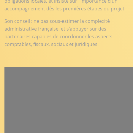
obligations locales, et insiste sur l’importance d’un
accompagnement dès les premières étapes du projet.
Son conseil : ne pas sous-estimer la complexité
administrative française, et s’appuyer sur des
partenaires capables de coordonner les aspects
comptables, fiscaux, sociaux et juridiques.