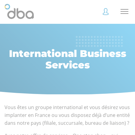
Accès
Accès
client
client
International Business
Services
Accès
Accès
client
client
Vous êtes un groupe international et vous désirez vous
Accès collaborateur
Accès collaborateur
implanter en France ou vous disposez déjà d’une entité
dans notre pays (filiale, succursale, bureau de liaison) ?