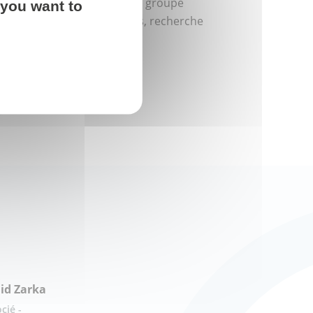
financiers et des reportings groupe
 you want to
les : apurement de suspens, recherche
cations
id Zarka
cié -