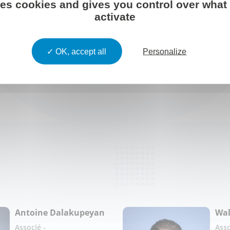
Élaboration des états 
ses cookies and gives you control over what
Missions exceptionnel
activate
d’antériorité et justifi
OK, accept all
Personalize
Antoine Dalakupeyan
Wal
Associé -
Asso