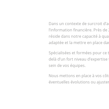
clients.
Qui
Equipe
sommes-
nous ?
Dans un contexte de surcroit d’a
l’information financière. Près 
Engageme
Réseau
réside dans notre capacité à qual
RSE
internat
adaptée et la mettre en place dans
Spécialisées et formées pour ce 
delà d’un fort niveau d’expertise
sein de vos équipes.
Nous mettons en place à vos côté
éventuelles évolutions ou ajuste