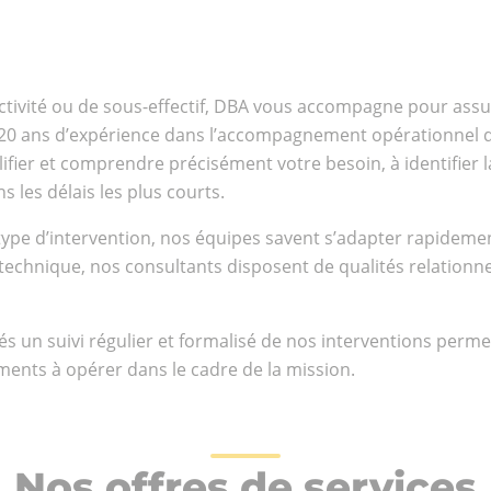
ctivité ou de sous-effectif, DBA vous accompagne pour assu
de 20 ans d’expérience dans l’accompagnement opérationnel 
nts
ifier et comprendre précisément votre besoin, à identifier l
ional
 les délais les plus courts.
type d’intervention, nos équipes savent s’adapter rapideme
 technique, nos consultants disposent de qualités relationnell
s un suivi régulier et formalisé de nos interventions perme
ments à opérer dans le cadre de la mission.
Nos offres de services