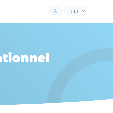
FR
Accès
Accès
Accès
client
client
collaborateur
tionnel