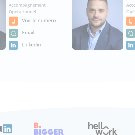
Accompagnement
Acc
Opérationnel
Opé
Voir le numéro
Email
Linkedin