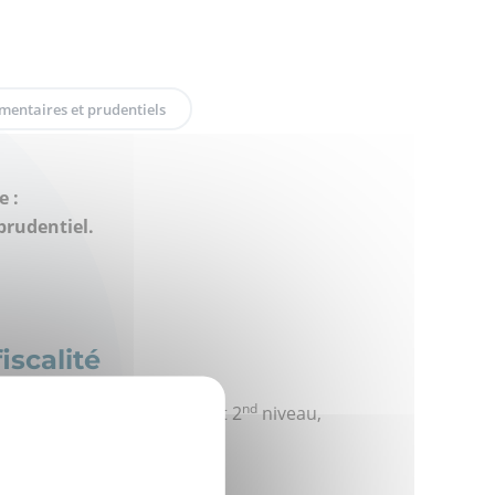
mentaires et prudentiels
e :
prudentiel.
iscalité
er
nd
érations, contrôle de 1
et 2
niveau,
x de clôture
vision d’équipe