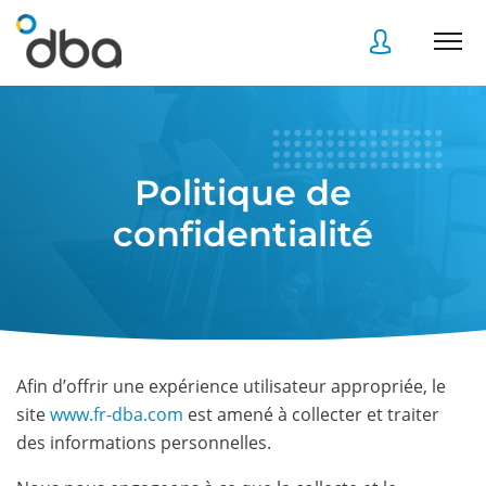
Accès
Accès
client
client
Politique de
confidentialité
Accès
Accès
client
client
Afin d’offrir une expérience utilisateur appropriée, le
Accès collaborateur
Accès collaborateur
site
www.fr-dba.com
est amené à collecter et traiter
des informations personnelles.