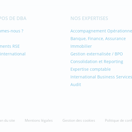
POS DE DBA
NOS EXPERTISES
mmes-nous ?
Accompagnement Opérationne
Banque, Finance, Assurance
ments RSE
Immobilier
international
Gestion externalisée / BPO
Consolidation et Reporting
Expertise comptable
International Business Service
Audit
an du site
Mentions légales
Gestion des cookies
Politique de conf