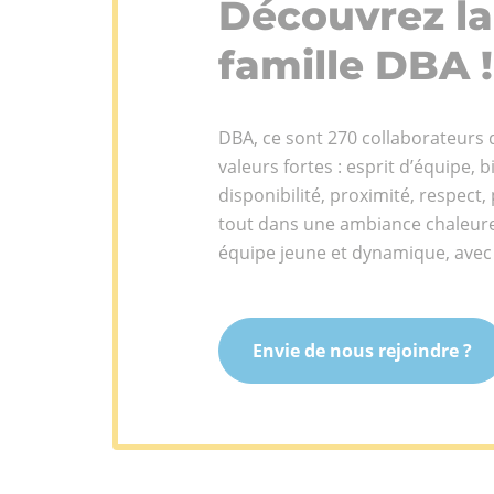
Découvrez la
clients.
famille DBA !
Qui
Equipe
sommes-
nous ?
DBA, ce sont 270 collaborateurs 
Engageme
Réseau
valeurs fortes : esprit d’équipe, b
RSE
internat
disponibilité, proximité, respect, 
tout dans une ambiance chaleure
équipe jeune et dynamique, avec d
Envie de nous rejoindre ?