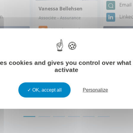
Email
Vanessa Bellehsen
in
Linke
Associée - Assurance
Voir le numéro
Email
Linkedin
ses cookies and gives you control over what
activate
OK, accept all
Personalize