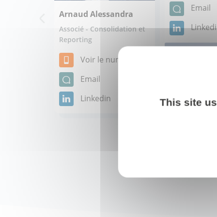
Email
Arnaud Alessandra
Linked
Associé - Consolidation et
Reporting
Voir le numéro
Email
Linkedin
This site u