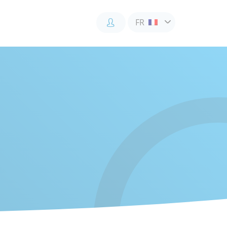
FR
Accès
Accès
Accès
client
client
collaborateur