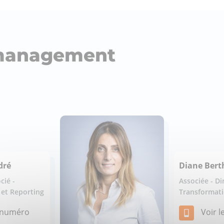
 management
dré
Diane Bert
cié -
Associée - Di
 et Reporting
Transformat
e numéro
Voir 