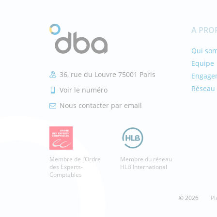
A PRO
Qui so
Equipe
36, rue du Louvre 75001 Paris
Engage
Réseau 
Voir le numéro
Nous contacter par email
Membre de l’Ordre
Membre du réseau
des Experts-
HLB International
Comptables
© 2026
Pl