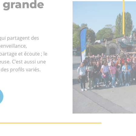
 grande
qui partagent des
nts
ienveillance,
ional
partage et écoute ; le
use. C’est aussi une
es profils variés.