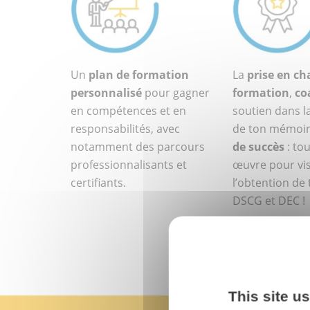
Un
plan de formation
La
prise en ch
personnalisé
pour gagner
formation
,
co
en compétences et en
soutien dans l
responsabilités, avec
de ton mémoir
notamment des parcours
de succès
: tou
professionnalisants et
œuvre pour vi
certifiants.
l’obtention de
DSCG et DEC !
This site u