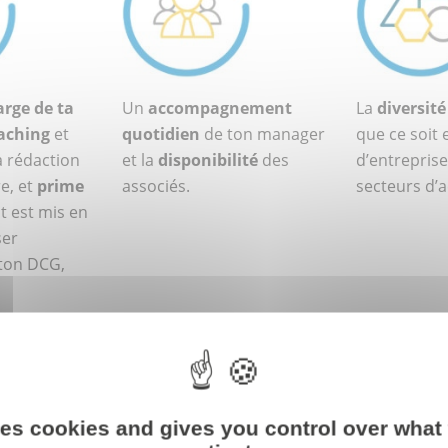
arge de ta
Un
accompagnement
La
diversité
aching
et
quotidien
de ton manager
que ce soit e
a rédaction
et la
disponibilité
des
d’entreprise
e, et
prime
associés.
secteurs d’ac
t est mis en
ser
 ton DCG,
ses cookies and gives you control over what