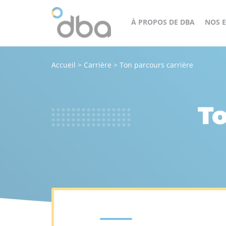
À PROPOS DE DBA
NOS E
Accueil
>
Carrière
>
Ton parcours carrière
Un
cès
groupe
orateur
structuré,
To
engagé
et
agile
au
service
de
tous
nos