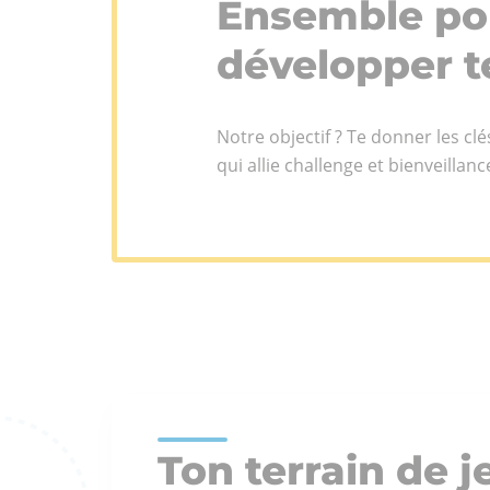
Ensemble pou
clients.
développer t
Qui
Equipe
sommes-
nous ?
Notre objectif ? Te donner les c
Engageme
Réseau
qui allie challenge et bienveillance
RSE
internat
Ton terrain de j