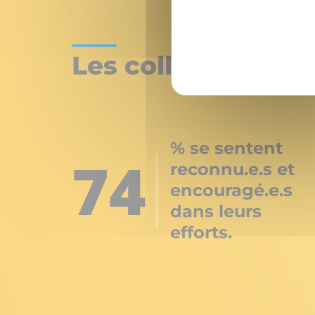
Les collaborateur
% se sentent
74
reconnu.e.s et
encouragé.e.s
dans leurs
efforts.