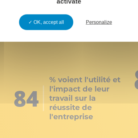
activate
OK, accept all
Personalize
s DBA :
% voient l'utilité et
84
l'impact de leur
travail sur la
réussite de
l'entreprise