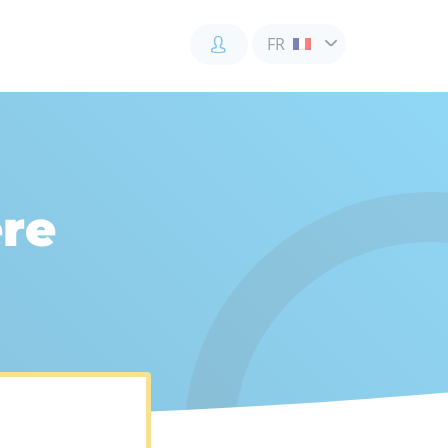
FR
Accès
Accès
Accès
client
client
collaborateur
ère