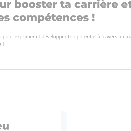
r booster ta carrière e
es compétences !
lés pour exprimer et développer ton potentiel à travers un
nts
 !
ional
eu