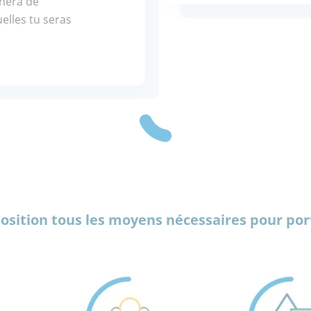
gnera de
elles tu seras
osition tous les moyens nécessaires pour port