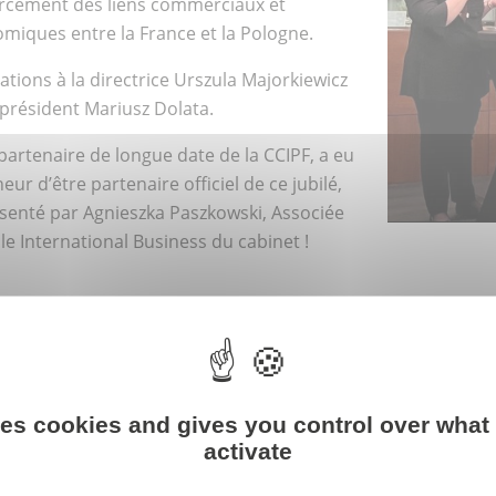
rcement des liens commerciaux et
miques entre la France et la Pologne.
tations à la directrice Urszula Majorkiewicz
 président Mariusz Dolata.
partenaire de longue date de la CCIPF, a eu
eur d’être partenaire officiel de ce jubilé,
senté par Agnieszka Paszkowski, Associée
le International Business du cabinet !
ur aller plus loin
ses cookies and gives you control over what
activate