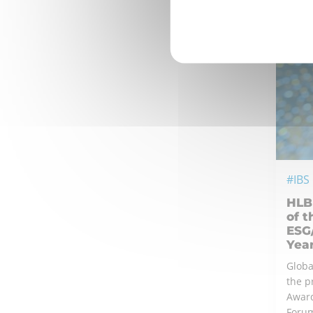
#IBS
HLB
of 
ESG/
Yea
Globa
the p
Award
Forum