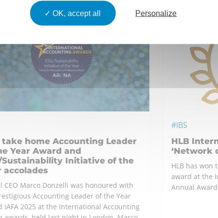
OK, accept all
Personalize
#IBS
 take home Accounting Leader
HLB Intern
the Year Award and
‘Network 
Sustainability Initiative of the
HLB has won t
r accolades
award at the I
l CEO Marco Donzelli was honoured with
Annual Awards
restigious Accounting Leader of the Year
 IAFA 2025 at the International Accounting
 awards, held last night in London. Marco