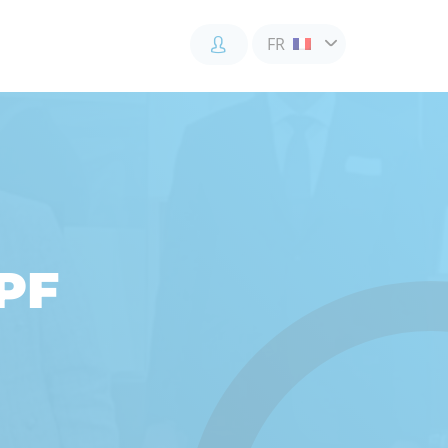
FR
Accès
Accès
Accès
client
client
collaborateur
IPF