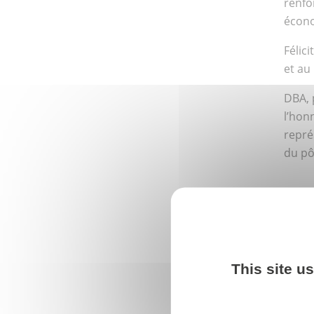
renfo
écono
Félici
et au
DBA, 
l’honn
repré
du pô
Po
This site u