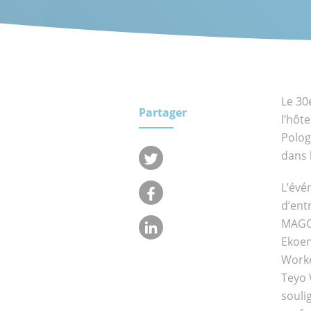
clients.
Qui
Equipe
sommes-
nous ?
Engageme
Réseau
Le 30
Partager
RSE
internat
l’hôt
Polog
dans 
L’évé
d’ent
MAGO 
Ekoen
Worke
Teyo 
soulig