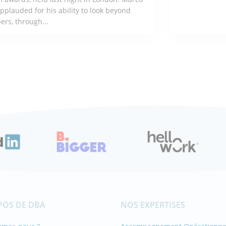
pplauded for his ability to look beyond
rs, through...
 M'INTÉRESSE
ÇA M'INT
POS DE DBA
NOS EXPERTISES