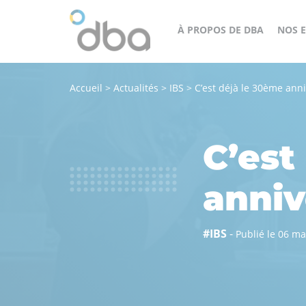
À PROPOS DE DBA
NOS E
Accueil
>
Actualités
>
IBS
>
C’est déjà le 30ème anni
Un
cès
groupe
orateur
structuré,
C’est
engagé
et
anniv
agile
au
#IBS
-
Publié le 06 ma
service
de
tous
nos