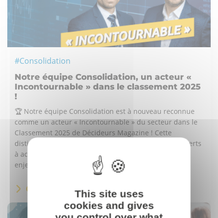
#Consolidation
Notre équipe Consolidation, un acteur «
Incontournable » dans le classement 2025
!
🏆​ Notre équipe Consolidation est à nouveau reconnue
comme un acteur « Incontournable » du secteur dans le
Classement 2025 de Décideurs Magazine ! Cette
distinction reflète l’engagement quotidien de nos experts
à accompagner les directions financières dans leurs
enjeux...
ÇA M'INTÉRESSE
This site uses
cookies and gives
you control over what