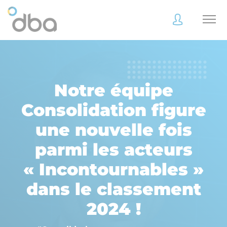
Accès
Accès
client
client
Notre équipe
Consolidation figure
une nouvelle fois
Accès
Accès
client
client
parmi les acteurs
« Incontournables »
dans le classement
Accès collaborateur
Accès collaborateur
2024 !