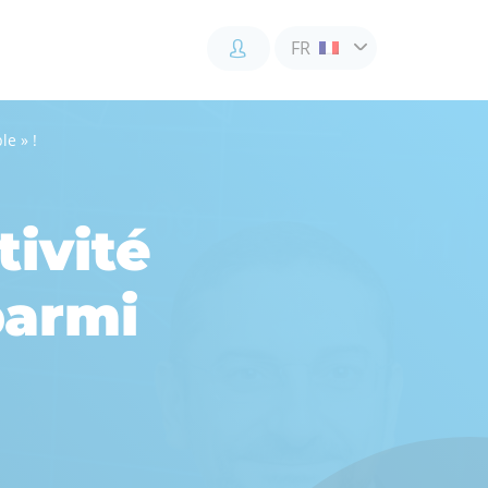
FR
le » !
Accès
Accès
Accès
client
client
collaborateur
tivité
parmi