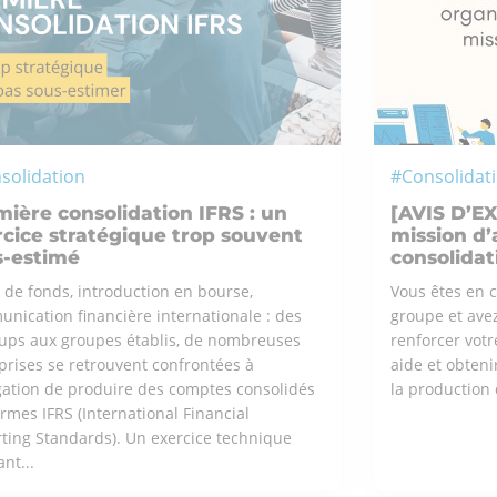
solidation
#Consolidat
ière consolidation IFRS : un
[AVIS D’E
cice stratégique trop souvent
mission d’
s-estimé
consolidat
 de fonds, introduction en bourse,
Vous êtes en c
nication financière internationale : des
groupe et avez
-ups aux groupes établis, de nombreuses
renforcer vot
prises se retrouvent confrontées à
aide et obteni
igation de produire des comptes consolidés
la production 
rmes IFRS (International Financial
ting Standards). Un exercice technique
nt...