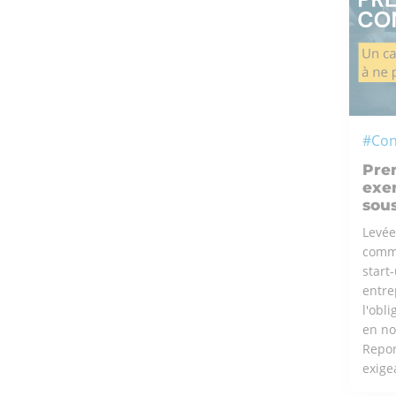
#Con
Prem
exer
sou
Levée
commu
start
entre
l'obl
en no
Repor
exigea