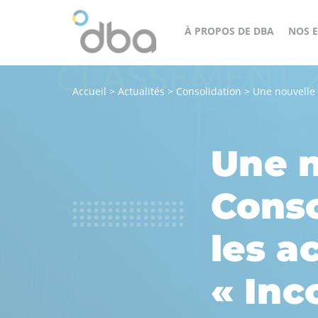
À PROPOS DE DBA
NOS E
Accueil
>
Actualités
>
Consolidation
>
Une nouvelle f
Un
cès
groupe
orateur
structuré,
Une n
engagé
et
Conso
agile
au
les a
service
de
« Inc
tous
nos