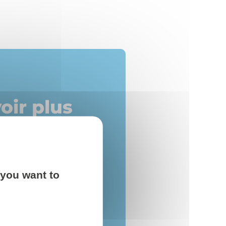
oir plus
es français et
 you want to
g, et de mise en place