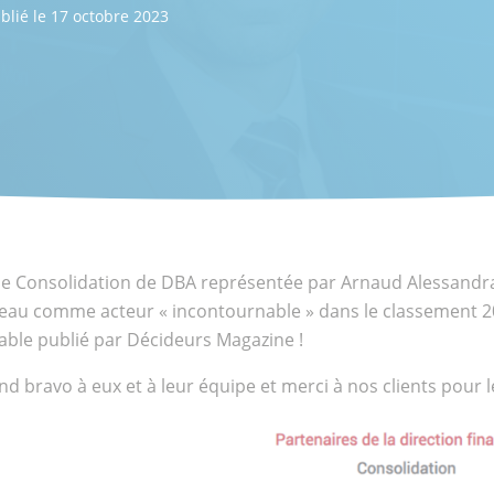
blié le 17 octobre 2023
nts
ional
pe Consolidation de DBA représentée par Arnaud Alessandra
eau comme acteur « incontournable » dans le classement 20
ble publié par Décideurs Magazine !
d bravo à eux et à leur équipe et merci à nos clients pour l