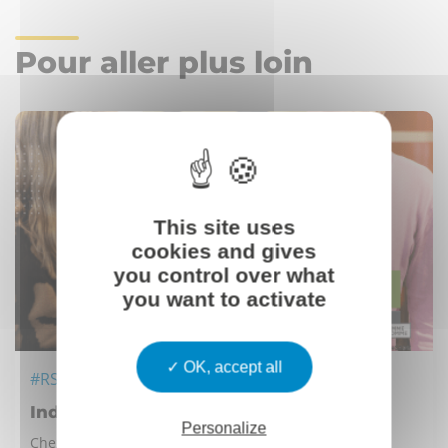
Pour aller plus loin
This site uses
cookies and gives
you control over what
you want to activate
OK, accept all
#RSE
Index Egalité Femmes-Hommes 2025 !
Personalize
Chez DBA, l’égalité Hommes-Femmes est une réalité