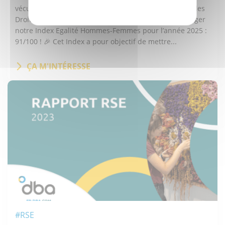
vécue au quotidien ! En cette journée Internationale des
Droits des Femmes, nous sommes fiers de vous partager
notre Index Egalité Hommes-Femmes pour l’année 2025 :
91/100 ! 🎉 Cet Index a pour objectif de mettre...
ÇA M'INTÉRESSE
#RSE