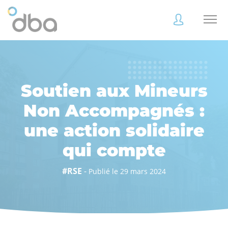
Accès
Accès
client
client
Soutien aux Mineurs
Non Accompagnés :
une action solidaire
Accès
Accès
client
client
qui compte
#RSE
-
Publié le 29 mars 2024
Accès collaborateur
Accès collaborateur