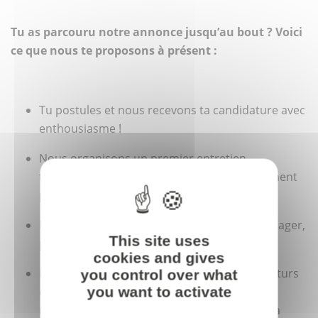
Tu as parcouru notre annonce jusqu’au bout ? Voici
ce que nous te proposons à présent :
Tu postules et nous recevons ta candidature avec
enthousiasme !
Nous organisons un premier entretien
téléphonique ou visio avec l’équipe recrutement
pour faire connaissance.
Ensuite, tu rencontres Marion, ta future Manager,
This site uses
pour discuter du poste et de l’équipe.
cookies and gives
Puis, place à un dernier entretien avec tes futurs
you control over what
you want to activate
collègues de l’équipe fonctionnelle et Gaëlle,
notre DG, pour échanger sur l’ambiance et la