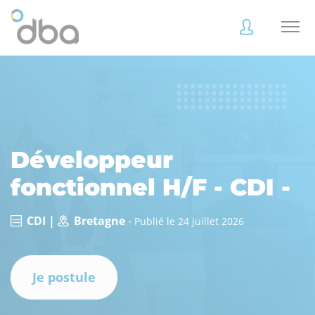
Accès
Accès
client
client
Développeur
fonctionnel H/F - CDI -
Accès
Accès
client
client
CDI |
Bretagne
-
Publié le 24 juillet 2026
Accès collaborateur
Accès collaborateur
Je postule