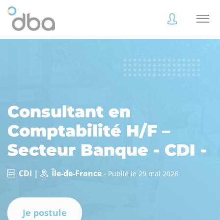
Accès
Accès
client
client
Consultant en
Comptabilité H/F –
Accès
Accès
client
client
Secteur Banque - CDI -
CDI |
Île-de-France
-
Publié le 29 mai 2026
Accès collaborateur
Accès collaborateur
Je postule