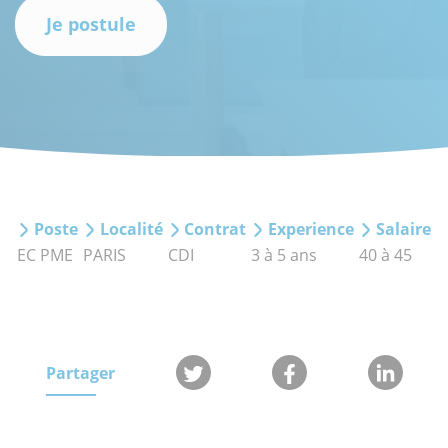
Je postule
Poste
Localité
Contrat
Experience
Salaire
EC PME
PARIS
CDI
3 à 5 ans
40 à 45
Partager