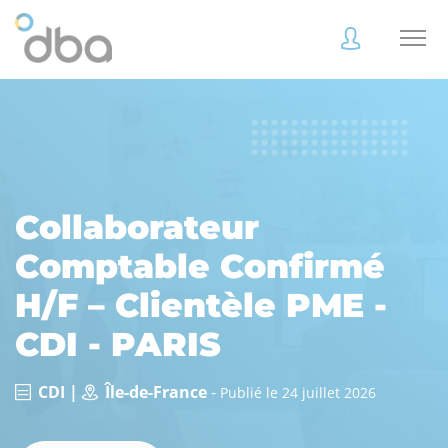
Accès
Accès
client
client
Collaborateur
Comptable Confirmé
Accès
Accès
client
client
H/F – Clientèle PME -
CDI - PARIS
Accès collaborateur
Accès collaborateur
CDI |
Île-de-France
-
Publié le 24 juillet 2026