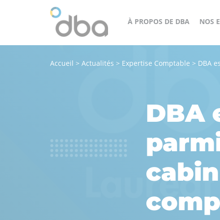
À PROPOS DE DBA
NOS E
Accueil
>
Actualités
>
Expertise Comptable
>
DBA es
Un
cès
groupe
orateur
structuré,
DBA e
engagé
et
parmi
agile
au
cabin
service
de
compt
tous
nos