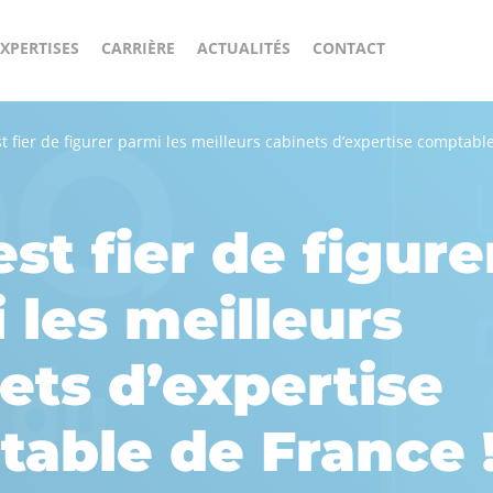
XPERTISES
CARRIÈRE
ACTUALITÉS
CONTACT
Banque,
Gestion
Accompagnement
t fier de figurer parmi les meilleurs cabinets d’expertise comptabl
Immobilier
Finance,
externalisée
Opérationnel
Assurance
/ BPO
Construisons
ensemble
International
Consolidation
Expertise
st fier de figure
Audit
Business
ta
et Reporting
comptable
Services
carrière
 les meilleurs
!
Ton
Le
La
Offres
ets d’expertise
parcours
recrutement
vie
d'emplois
carrière
chez DBA
chez
DBA
able de France 