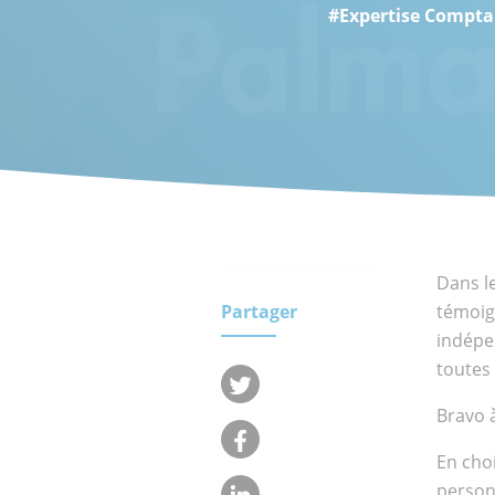
#Expertise Compt
clients.
Qui
Equipe
sommes-
nous ?
Engageme
Réseau
RSE
internat
Dans le
Partager
témoig
indépe
toutes
Bravo à
En cho
person