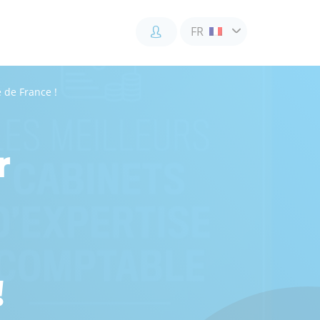
FR
e de France !
Accès
Accès
Accès
client
client
collaborateur
r
!