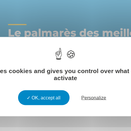
Le palmarès des meill
cabinets d’expertise
comptable 2025 - Le P
ses cookies and gives you control over what
activate
Découvrez le classement
OK, accept all
Personalize