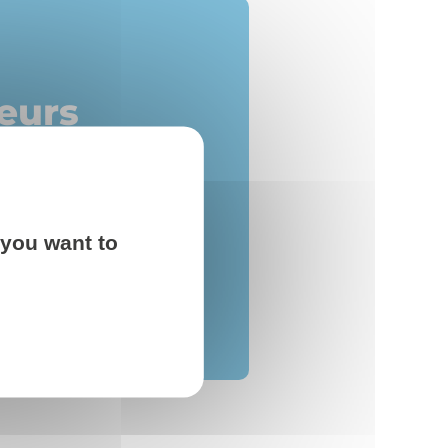
eurs
oint
 you want to