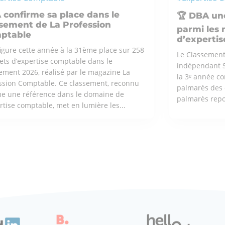
confirme sa place dans le
🏆 DBA une
sement de La Profession
parmi les 
ptable
d’expertis
igure cette année à la 31ème place sur 258
Le Classement L
ets d’expertise comptable dans le
indépendant St
ement 2026, réalisé par le magazine La
la 3ᵉ année co
ssion Comptable. Ce classement, reconnu
palmarès des 
 une référence dans le domaine de
palmarès repos
ertise comptable, met en lumière les...
 M'INTÉRESSE
ÇA M'INT