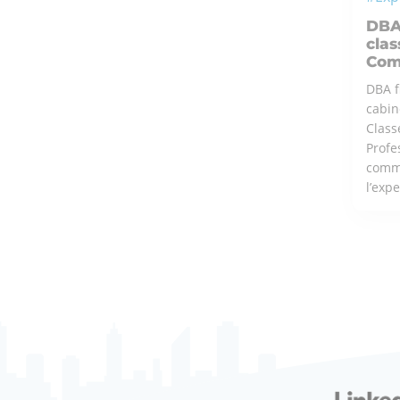
DBA 
clas
Com
DBA f
cabin
Class
Profe
comme
l’exp
ÇA