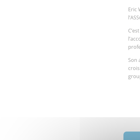
Eric 
l’ASS
C’es
l’ac
prof
Son a
crois
group