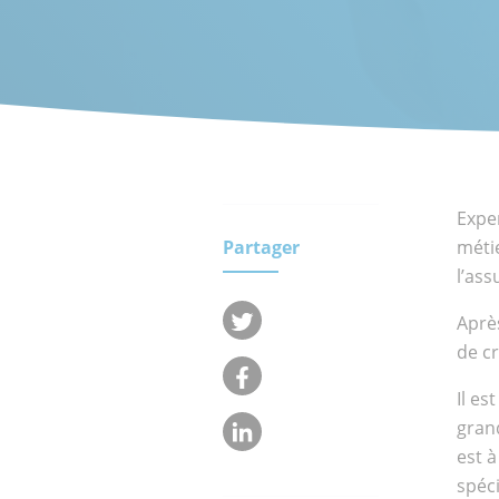
clients.
Qui
Equipe
sommes-
nous ?
Engageme
Réseau
RSE
internat
Exper
Partager
métie
l’ass
Après
de cr
Il es
grand
est à
spéci