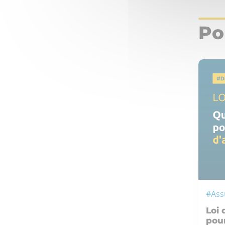
Po
#Ass
Loi 
pour