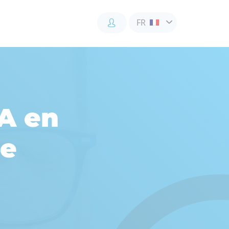
FR
Accès
Accès
Accès
client
client
collaborateur
BA en
le