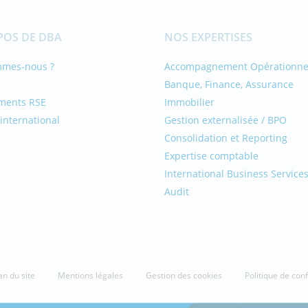
POS DE DBA
NOS EXPERTISES
mmes-nous ?
Accompagnement Opérationne
Banque, Finance, Assurance
ments RSE
Immobilier
international
Gestion externalisée / BPO
Consolidation et Reporting
Expertise comptable
International Business Service
Audit
an du site
Mentions légales
Gestion des cookies
Politique de conf