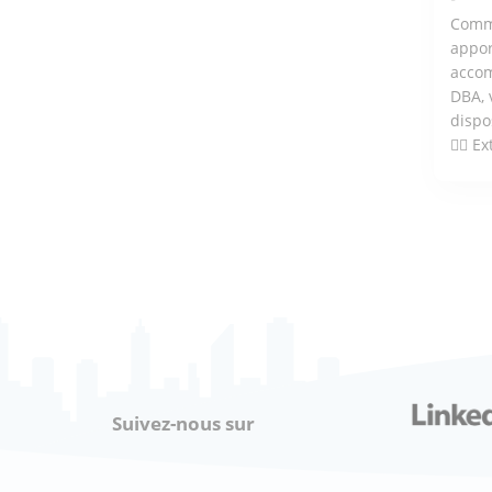
Comme
appor
accom
DBA, 
dispo
👉🏼 E
ÇA
Suivez-nous sur