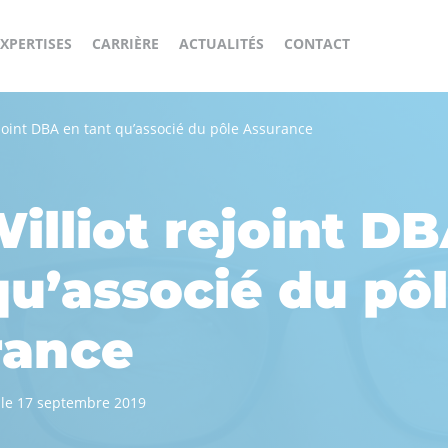
XPERTISES
CARRIÈRE
ACTUALITÉS
CONTACT
Banque,
Gestion
Accompagnement
rejoint DBA en tant qu’associé du pôle Assurance
Immobilier
Finance,
externalisée
Opérationnel
Assurance
/ BPO
Construisons
ensemble
International
Consolidation
Expertise
Williot rejoint D
Audit
Business
ta
et Reporting
comptable
Services
carrière
qu’associé du pô
!
Ton
Le
La
Offres
rance
parcours
recrutement
vie
d'emplois
carrière
chez DBA
chez
DBA
 le 17 septembre 2019