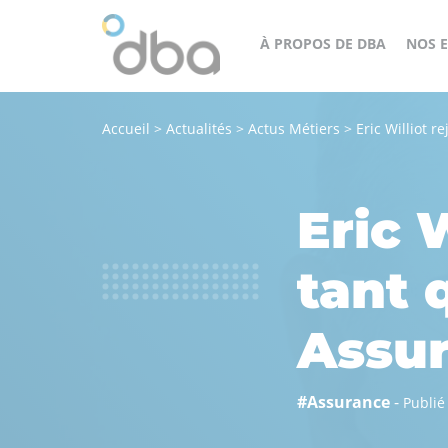
À PROPOS DE DBA
NOS E
Accueil
>
Actualités
>
Actus Métiers
>
Eric Williot 
Un
cès
groupe
orateur
structuré,
Eric 
engagé
et
tant 
agile
au
Assu
service
de
#Assurance
-
Publié
tous
nos