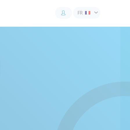
FR
Accès
Accès
Accès
client
client
collaborateur