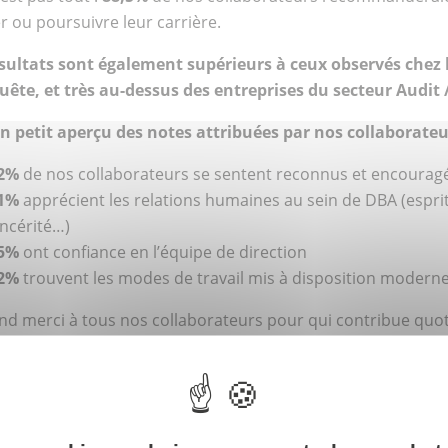
 ou poursuivre leur carrière.
sultats sont également supérieurs à ceux observés chez l
quête, et très au-dessus des entreprises du secteur Audit 
un petit aperçu des notes attribuées par nos collaborateur
2%
de nos collaborateurs se sentent reconnus et encouragé
1%
apprécient les relations humaines au sein de DBA (esprit
incérité…)
5%
ont confiance en l’équipe de direction
2%
trouvent les modes de travail mis à disposition modern
nd merci à tous nos collaborateurs pour qui contribue q
grâce à leurs retours positifs sur leur expérience de travail
uhaitez en savoir plus ? N’hésitez pas à consulter les avis 
hooseMyCompany
!