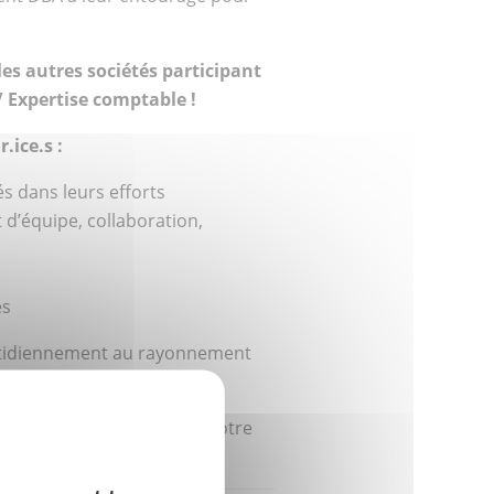
es autres sociétés participant
/ Expertise comptable !
.ice.s :
s dans leurs efforts
 d’équipe, collaboration,
es
uotidiennement au rayonnement
.
de nos collaborateurs sur notre