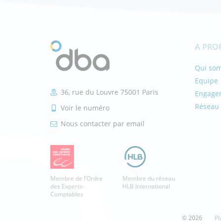
A PRO
Qui so
Equipe
36, rue du Louvre 75001 Paris
Engage
Réseau 
Voir le numéro
Nous contacter par email
Membre de l’Ordre
Membre du réseau
des Experts-
HLB International
Comptables
© 2026
Pl