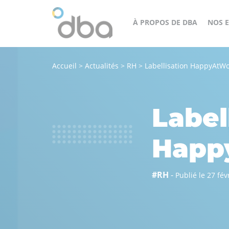
À PROPOS DE DBA
NOS E
Accueil
>
Actualités
>
RH
>
Labellisation HappyAtW
Un
cès
groupe
orateur
structuré,
Label
engagé
et
Happ
agile
au
#RH
-
Publié le 27 fév
service
de
tous
nos