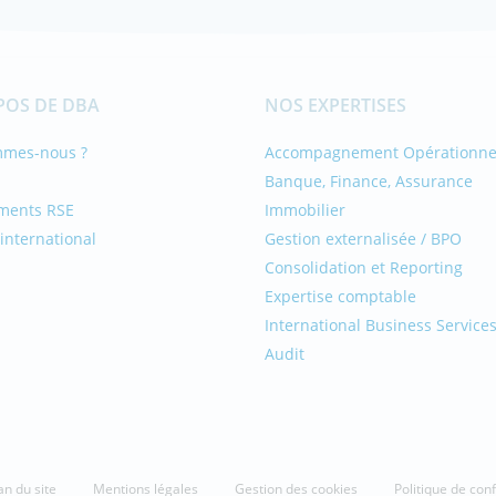
POS DE DBA
NOS EXPERTISES
mmes-nous ?
Accompagnement Opérationne
Banque, Finance, Assurance
ments RSE
Immobilier
international
Gestion externalisée / BPO
Consolidation et Reporting
Expertise comptable
International Business Service
Audit
an du site
Mentions légales
Gestion des cookies
Politique de conf