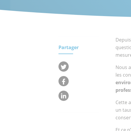
clients.
Qui
Equipe
sommes-
nous ?
Depuis 
Engageme
Réseau
Partager
questi
RSE
internat
mesurer
Nous a
les con
enviro
profes
Cette 
un tau
conserv
Et ce n