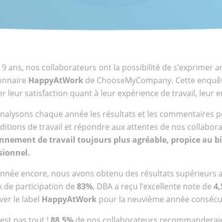
9 ans, nos collaborateurs ont la possibilité de s’exprimer
nts
onnaire
HappyAtWork
de ChooseMyCompany. Cette enquêt
ional
 leur satisfaction quant à leur expérience de travail, leur
nalysons chaque année les résultats et les commentaires p
ditions de travail et répondre aux attentes de nos collabor
nnement de travail toujours plus agréable, propice au b
sionnel.
année encore, nous avons obtenu des résultats supérieurs au
x de participation de
83%
, DBA a reçu l’excellente note de
4,
er le label
HappyAtWork
pour la neuvième année consécut
’est pas tout !
88,5%
de nos collaborateurs recommanderaie