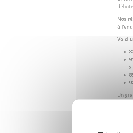
débuter
Nos ré
à l’en
Voici 
8
9
s
8
9
Un gra
de DBA 
Vous so
page
C