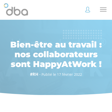
Accès
Accès
client
client
Bien-être au travail :
nos collaborateurs
sont HappyAtWork !
Accès
Accès
client
client
#RH
-
Publié le 17 février 2022
Accès collaborateur
Accès collaborateur