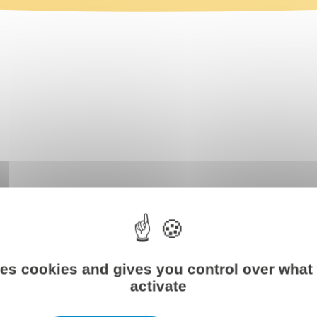
Antoine Français
ses cookies and gives you control over what
activate
Partner - International
Business Services