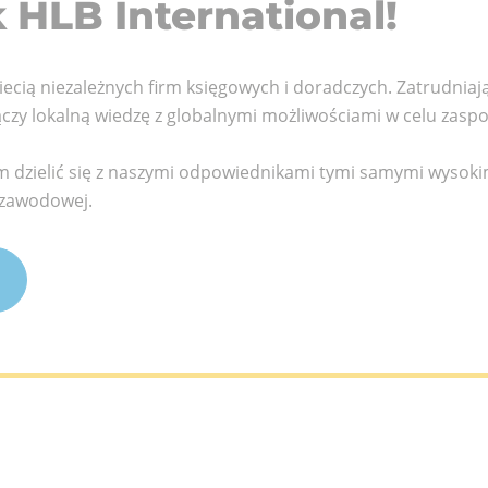
 HLB International!
wania
rodowa
iecią niezależnych firm księgowych i doradczych. Zatrudniaj
łączy lokalną wiedzę z globalnymi możliwościami w celu zasp
nam dzielić się z naszymi odpowiednikami tymi samymi wysoki
i zawodowej.