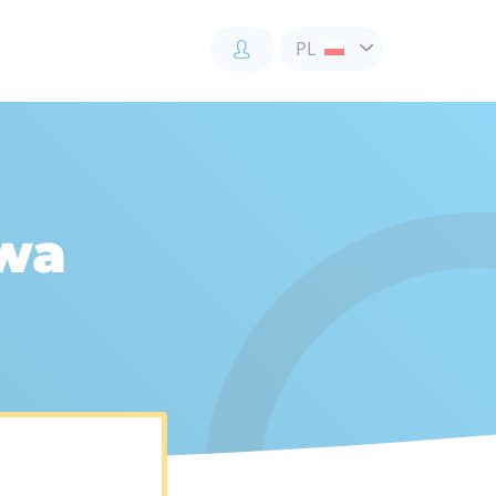
PL
Accès
Accès
Accès
client
client
collaborateur
wa