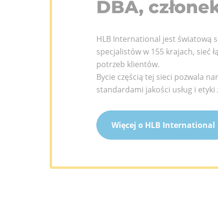
DBA, członek
Zespół
jesteśmy
zaangażo
międzyna
?
HLB International jest światową s
specjalistów w 155 krajach, sieć 
potrzeb klientów.
Bycie częścią tej sieci pozwala 
standardami jakości usług i etyk
Więcej o HLB International