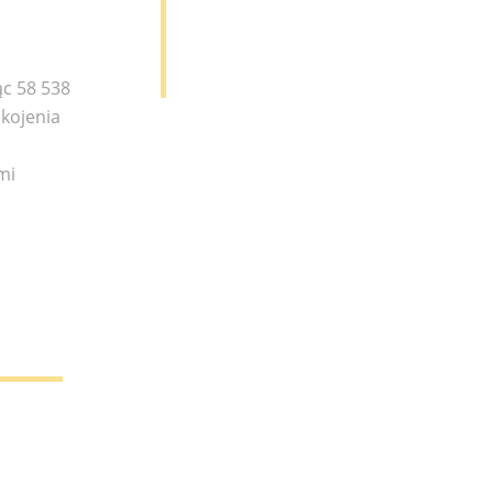
ąc 58 538
okojenia
mi