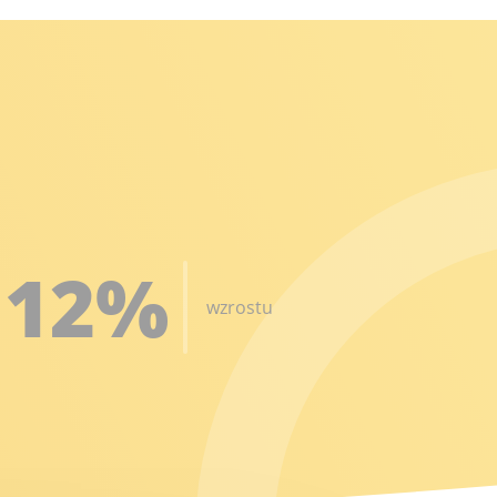
12
%
wzrostu